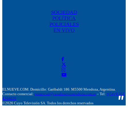
SOCIEDAD
POLÍTICA
POLICIALES
EN VIVO
ELNUEVE.COM. Domicillo: Garibaldi 186. M5500 Mendoza, Argentina.
Contacto comercial:
comercial@canalnuevemendoza.com.ar
– Tel:
+(54) 9 261
4204020
©2026 Cuyo Televisión SA. Todos los derechos reservados