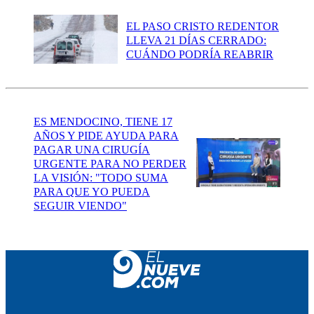
EL PASO CRISTO REDENTOR
LLEVA 21 DÍAS CERRADO:
CUÁNDO PODRÍA REABRIR
ES MENDOCINO, TIENE 17
AÑOS Y PIDE AYUDA PARA
PAGAR UNA CIRUGÍA
URGENTE PARA NO PERDER
LA VISIÓN: "TODO SUMA
PARA QUE YO PUEDA
SEGUIR VIENDO"