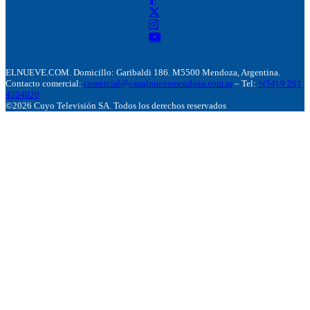
ELNUEVE.COM. Domicillo: Garibaldi 186. M5500 Mendoza, Argentina.
Contacto comercial:
comercial@canalnuevemendoza.com.ar
– Tel:
+(54) 9 261
4204020
©2026 Cuyo Televisión SA. Todos los derechos reservados