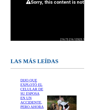
LAS MÁS LEÍDAS
DIJO QUE
EXPLOTÓ EL
CELULAR DE
SU ESPOSA
EN UN
ACCIDENTE,
PERO AHORA