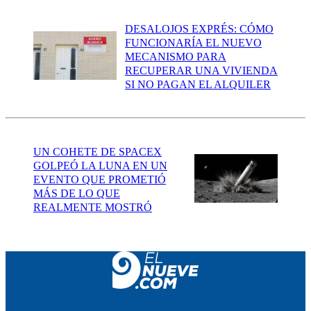
DESALOJOS EXPRÉS: CÓMO
FUNCIONARÍA EL NUEVO
MECANISMO PARA
RECUPERAR UNA VIVIENDA
SI NO PAGAN EL ALQUILER
UN COHETE DE SPACEX
GOLPEÓ LA LUNA EN UN
EVENTO QUE PROMETIÓ
MÁS DE LO QUE
REALMENTE MOSTRÓ