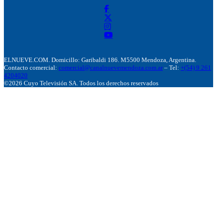
ELNUEVE.COM. Domicillo: Garibaldi 186. M5500 Mendoza, Argentina.
Contacto comercial:
comercial@canalnuevemendoza.com.ar
– Tel:
+(54) 9 261
4204020
©2026 Cuyo Televisión SA. Todos los derechos reservados