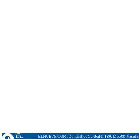
ELNUEVE.COM. Domicillo: Garibaldi 186. M5500 Mendoza