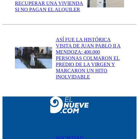
RECUPERAR UNA VIVIENDA
SI NO PAGAN EL ALQUILER
ASÍ FUE LA HISTÓRICA
VISITA DE JUAN PABLO II A
MENDOZA: 400.000
PERSONAS COLMARON EL
PREDIO DE LA VIRGEN Y
MARCARON UN HITO
INOLVIDABLE
SOCIEDAD