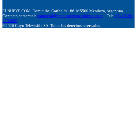
ELNUEVE.COM. Domicillo: Garibaldi 186. M5500 Mendoza, Argentina.
Contacto comercial:
comercial@canalnuevemendoza.com.ar
– Tel:
+(54) 9 261
4204020
©2026 Cuyo Televisión SA. Todos los derechos reservados