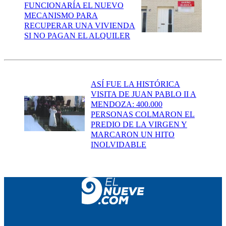
FUNCIONARÍA EL NUEVO
MECANISMO PARA
RECUPERAR UNA VIVIENDA
SI NO PAGAN EL ALQUILER
ASÍ FUE LA HISTÓRICA
VISITA DE JUAN PABLO II A
MENDOZA: 400.000
PERSONAS COLMARON EL
PREDIO DE LA VIRGEN Y
MARCARON UN HITO
INOLVIDABLE