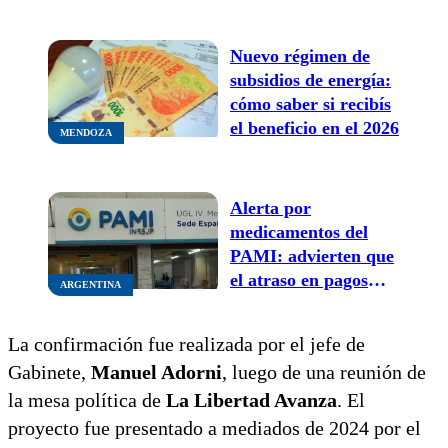
consultorios”
Nuevo régimen de
subsidios de energía:
cómo saber si recibís
el beneficio en el 2026
MENDOZA
Alerta por
medicamentos del
PAMI: advierten que
el atraso en pagos
ARGENTINA
pone en riesgo la
atención a jubilados
La confirmación fue realizada por el jefe de
en todo el país
Gabinete,
Manuel Adorni
, luego de una reunión de
la mesa política de
La Libertad Avanza
. El
proyecto fue presentado a mediados de 2024 por el