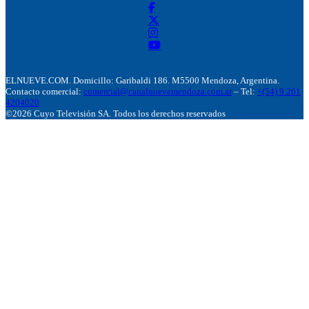
ELNUEVE.COM. Domicillo: Garibaldi 186. M5500 Mendoza, Argentina.
Contacto comercial:
comercial@canalnuevemendoza.com.ar
– Tel:
+(54) 9 261
4204020
©2026 Cuyo Televisión SA. Todos los derechos reservados