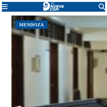
EL NUEVE
MENDOZA
SOCIEDAD
POLÍTICA
POLICIALES
EN VIVO