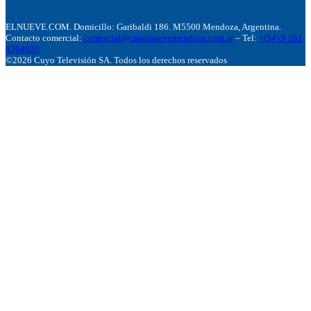
ELNUEVE.COM. Domicillo: Garibaldi 186. M5500 Mendoza, Argentina.
Contacto comercial:
comercial@canalnuevemendoza.com.ar
– Tel:
+(54) 9 261
4204020
©2026 Cuyo Televisión SA. Todos los derechos reservados