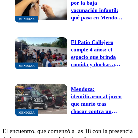
por la baja
vacunación infantil:
qué pasa en Mendoza
MENDOZA
y cuáles son los
riesgos
El Patio Callejero
cumple 4 años: el
espacio que brinda
comida y duchas a
MENDOZA
personas vulnerables
invita a celebrar y
colaborar
Mendoza:
identificaron al joven
que murió tras
chocar contra un
MENDOZA
camión en alta
montaña
El encuentro, que comenzó a las 18 con la presencia