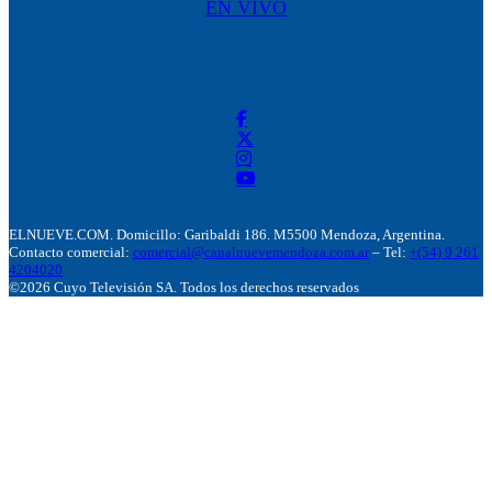
EN VIVO
ELNUEVE.COM. Domicillo: Garibaldi 186. M5500 Mendoza, Argentina.
Contacto comercial:
comercial@canalnuevemendoza.com.ar
– Tel:
+(54) 9 261
4204020
©2026 Cuyo Televisión SA. Todos los derechos reservados