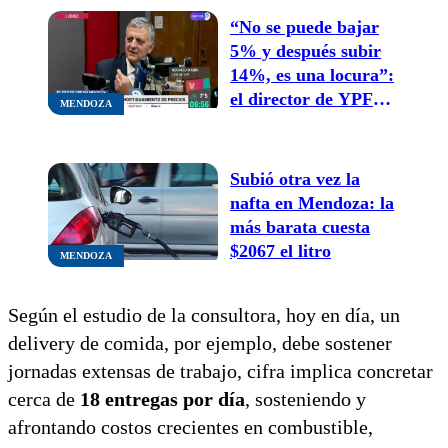
“No se puede bajar
5% y después subir
14%, es una locura”:
el director de YPF
MENDOZA
anticipó qué puede
pasar con la nafta en
Mendoza y defendió
Subió otra vez la
Vaca Muerta
nafta en Mendoza: la
más barata cuesta
$2067 el litro
MENDOZA
Según el estudio de la consultora, hoy en día, un
delivery de comida, por ejemplo, debe sostener
jornadas extensas de trabajo, cifra implica concretar
cerca de
18 entregas por día
, sosteniendo y
afrontando costos crecientes en combustible,