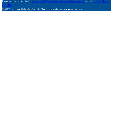
Contacto comercial:
comercial@canalnuevemendoza.com.ar
– Tel:
+(54) 9 261
4204020
©2026 Cuyo Televisión SA. Todos los derechos reservados