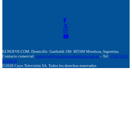
ELNUEVE.COM. Domicillo: Garibaldi 186. M5500 Mendoza, Argentina.
Contacto comercial:
comercial@canalnuevemendoza.com.ar
– Tel:
+(54) 9 261
4204020
©2026 Cuyo Televisión SA. Todos los derechos reservados