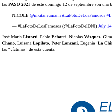
las
PASO 202
1 de este domingo 12 de septiembre son una b
NICOLE
@nikitaneumann
#LaFotoDeLosFamosos
#L
— #LaFotoDeLosFamosos (@LaFotoDelDNI)
July 14
José María
Listorti
, Pablo
Echarri
, Nicolás
Vázquez
, Gim
Chano
, Luisana
Lopilato
, Peter
Lanzani
, Eugenia ‘
La Chi
las “víctimas” de esta cuenta.