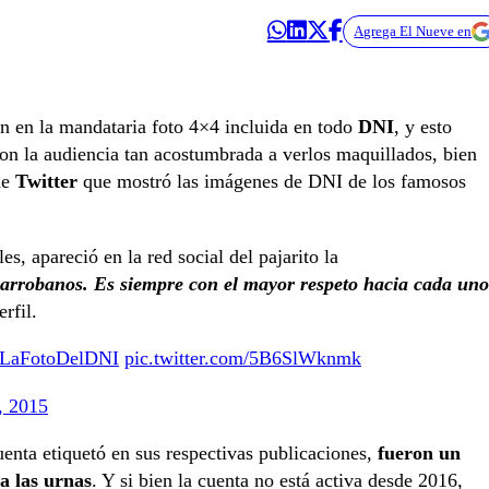
Agrega El Nueve en
n en la mandataria foto 4×4 incluida en todo
DNI
, y esto
on la audiencia tan acostumbrada a verlos maquillados, bien
de
Twitter
que mostró las imágenes de DNI de los famosos
s, apareció en la red social del pajarito la
 arrobanos. Es siempre con el mayor respeto hacia cada uno
erfil.
LaFotoDelDNI
pic.twitter.com/5B6SlWknmk
, 2015
uenta etiquetó en sus respectivas publicaciones,
fueron un
a las urnas
. Y si bien la cuenta no está activa desde 2016,