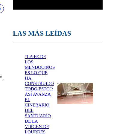
LAS MÁS LEÍDAS
“LA FE DE
LOS
MENDOCINOS
ES LO QUE
“,
HA
CONSTRUIDO
TODO ESTO”:
ASÍ AVANZA
EL
CINERARIO
DEL
SANTUARIO
DE LA
VIRGEN DE
LOURDES