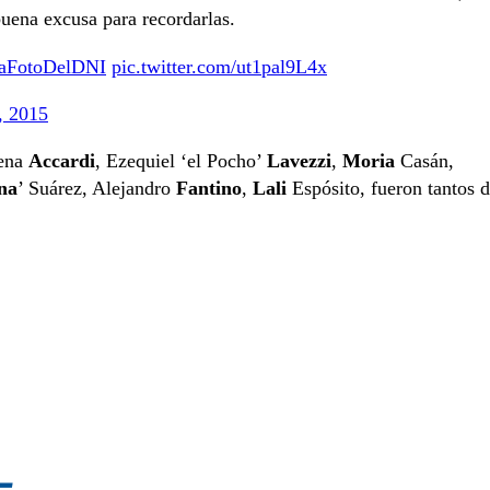
uena excusa para recordarlas.
aFotoDelDNI
pic.twitter.com/ut1pal9L4x
, 2015
ena
Accardi
, Ezequiel ‘el Pocho’
Lavezzi
,
Moria
Casán,
na
’ Suárez, Alejandro
Fantino
,
Lali
Espósito, fueron tantos 