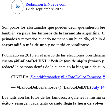
Redacción ElNueve.com
12 de septiembre 2021
Son pocos los afortunados que pueden decir que salieron bie
también
va para los famosos de la farándula argentina
. C
peinados y retocados cuando no tienen un buen día, el hilo 
sorprendió a más de uno
y no tardó en viralizarse.
Publicado en 2015 en el marco de las elecciones presidenciale
cuenta
@LaFotoDel DNI
. “
Pedí la foto de algún famoso y
redactó la persona detrás de la cuenta en la biografía de su p
CINTHIA
@cinthifernandez
#LaFotoDeLosFamosos
#
— #LaFotoDeLosFamosos (@LaFotoDelDNI)
July 14
Los tuits con las fotos de los famosos, a quienes la misma c
éxito
y resurgen cada tanto
cuando llega la hora de volver 