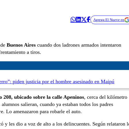
Agrega El Nueve en
 de
Buenos Aires
cuando dos ladrones armados intentaron
rentamiento a tiros.
rro”: piden justicia por el hombre asesinado en Maipú
io 208, ubicado sobre la calle Apeninos
, cerca del kilómetro
s alumnos salieran, cuando ya estaban todos los padres
re. Lo amenazaron para robarle el auto.
ó y les dio a voz de alto a los delincuentes. Según relataron l