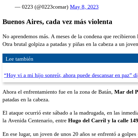
— 0223 (@0223comar)
May 8, 2023
Buenos Aires, cada vez más violenta
No aprendemos más. A meses de la condena que recibieron lo
Otra brutal golpiza a patadas y piñas en la cabeza a un jove
Lee también
“Hoy vi a mi hijo sonreír, ahora puede descansar en paz” 
Ahora el enfrentamiento fue en la zona de Batán,
Mar del P
patadas en la cabeza.
El ataque ocurrió este sábado a la madrugada, en las inmed
la Avenida Centenario, entre
Hugo del Carril y la calle 14
En ese lugar, un joven de unos 20 años se enfrentó a golpe