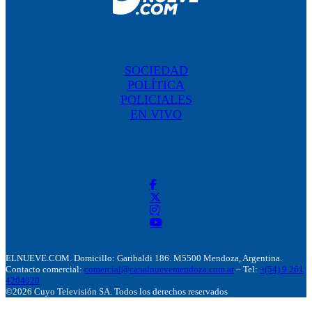
SOCIEDAD
POLÍTICA
POLICIALES
EN VIVO
ELNUEVE.COM. Domicillo: Garibaldi 186. M5500 Mendoza, Argentina.
Contacto comercial:
comercial@canalnuevemendoza.com.ar
– Tel:
+(54) 9 261
4204020
©2026 Cuyo Televisión SA. Todos los derechos reservados