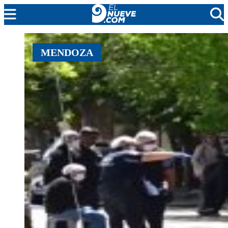
EL NUEVE
MENDOZA
SOCIEDAD
POLÍTICA
POLICIALES
EN VIVO