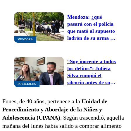
libertad
Mendoza: ¿qué
pasará con el policía
que mató al supuesto
ladrón de su arma en
MENDOZA
Luján de Cuyo?
“Soy inocente a todos
los delitos”: Julieta
Silva rompió el
silencio antes de su
POLICIALES
próximo juicio
Funes, de 40 años, pertenece a la
Unidad de
Procedimiento y Abordaje de la Niñez y
Adolescencia (UPANA)
. Según trascendió, aquella
mañana del lunes había salido a comprar alimento