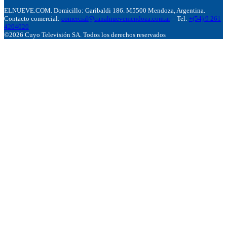
ELNUEVE.COM. Domicillo: Garibaldi 186. M5500 Mendoza, Argentina.
Contacto comercial:
comercial@canalnuevemendoza.com.ar
– Tel:
+(54) 9 261
4204020
©2026 Cuyo Televisión SA. Todos los derechos reservados