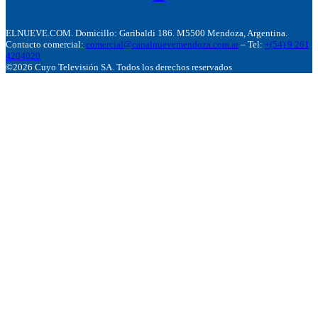
ELNUEVE.COM. Domicillo: Garibaldi 186. M5500 Mendoza, Argentina.
Contacto comercial:
comercial@canalnuevemendoza.com.ar
– Tel:
+(54) 9 261
4204020
©2026 Cuyo Televisión SA. Todos los derechos reservados