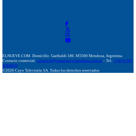
ELNUEVE.COM. Domicillo: Garibaldi 186. M5500 Mendoza, Argentina.
Contacto comercial:
comercial@canalnuevemendoza.com.ar
– Tel:
+(54) 9 261
4204020
©2026 Cuyo Televisión SA. Todos los derechos reservados