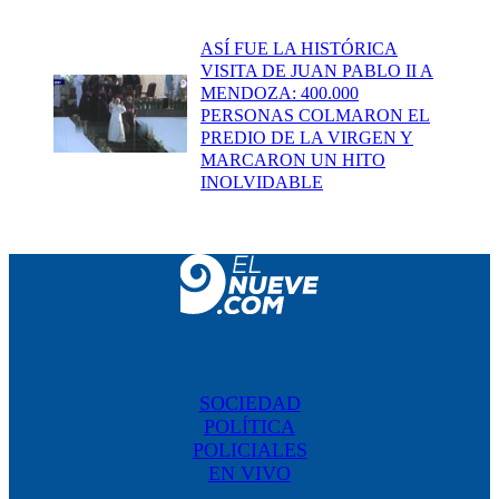
ASÍ FUE LA HISTÓRICA
VISITA DE JUAN PABLO II A
MENDOZA: 400.000
PERSONAS COLMARON EL
PREDIO DE LA VIRGEN Y
MARCARON UN HITO
INOLVIDABLE
SOCIEDAD
POLÍTICA
POLICIALES
EN VIVO