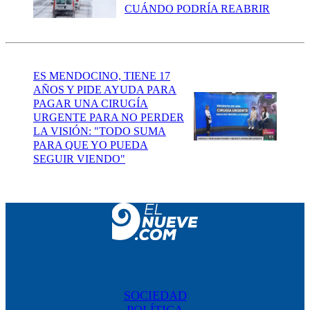
CUÁNDO PODRÍA REABRIR
ES MENDOCINO, TIENE 17
AÑOS Y PIDE AYUDA PARA
PAGAR UNA CIRUGÍA
URGENTE PARA NO PERDER
LA VISIÓN: "TODO SUMA
PARA QUE YO PUEDA
SEGUIR VIENDO"
SOCIEDAD
POLÍTICA