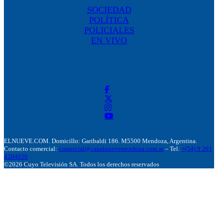
SOCIEDAD
POLÍTICA
POLICIALES
EN VIVO
ELNUEVE.COM. Domicillo: Garibaldi 186. M5500 Mendoza, Argentina.
Contacto comercial:
comercial@canalnuevemendoza.com.ar
– Tel:
+(54) 9 261
4204020
©2026 Cuyo Televisión SA. Todos los derechos reservados