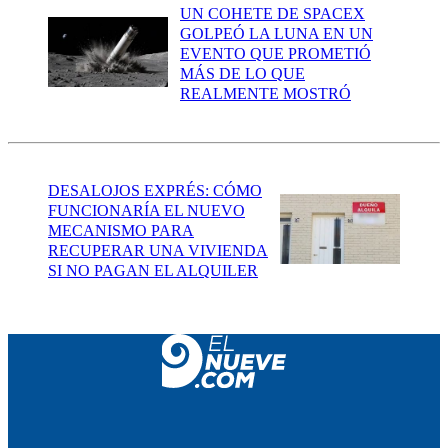
UN COHETE DE SPACEX
GOLPEÓ LA LUNA EN UN
EVENTO QUE PROMETIÓ
MÁS DE LO QUE
REALMENTE MOSTRÓ
DESALOJOS EXPRÉS: CÓMO
FUNCIONARÍA EL NUEVO
MECANISMO PARA
RECUPERAR UNA VIVIENDA
SI NO PAGAN EL ALQUILER