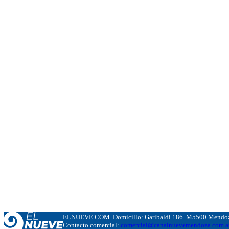
ELNUEVE.COM. Domicillo: Garibaldi 186. M5500 Mendoza
Contacto comercial:
comercial@canalnuevemendoza.com.a