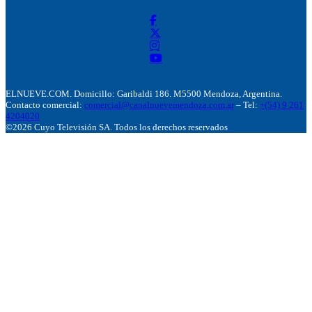
ELNUEVE.COM. Domicillo: Garibaldi 186. M5500 Mendoza, Argentina.
Contacto comercial:
comercial@canalnuevemendoza.com.ar
– Tel:
+(54) 9 261
4204020
©2026 Cuyo Televisión SA. Todos los derechos reservados