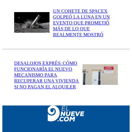
UN COHETE DE SPACEX
GOLPEÓ LA LUNA EN UN
EVENTO QUE PROMETIÓ
MÁS DE LO QUE
REALMENTE MOSTRÓ
DESALOJOS EXPRÉS: CÓMO
FUNCIONARÍA EL NUEVO
MECANISMO PARA
RECUPERAR UNA VIVIENDA
SI NO PAGAN EL ALQUILER