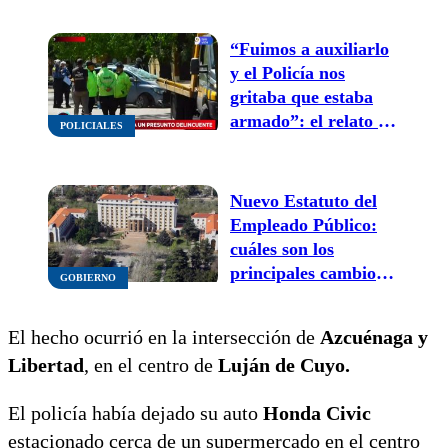
vecinos tras dos años
de espera
“Fuimos a auxiliarlo
y el Policía nos
gritaba que estaba
armado”: el relato de
POLICIALES
un vecino en medio
del tiroteo en Luján
de Cuyo
Nuevo Estatuto del
Empleado Público:
cuáles son los
principales cambios
GOBIERNO
que ya rigen en
Mendoza
El hecho ocurrió en la intersección de
Azcuénaga y
Libertad
, en el centro de
Luján de Cuyo.
El policía había dejado su auto
Honda Civic
estacionado cerca de un supermercado en el centro