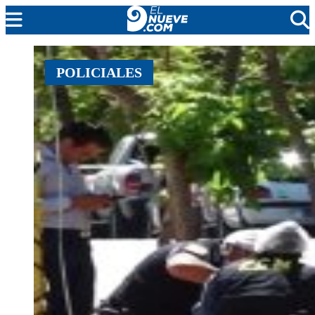
EL NUEVE
POLICIALES
SOCIEDAD
POLÍTICA
POLICIALES
EN VIVO