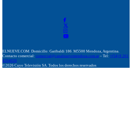
ELNUEVE.COM. Domicillo: Garibaldi 186. M5500 Mendoza, Argentina.
Contacto comercial:
comercial@canalnuevemendoza.com.ar
– Tel:
+(54) 9 261
4204020
©2026 Cuyo Televisión SA. Todos los derechos reservados