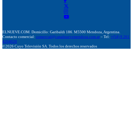
ELNUEVE.COM. Domicillo: Garibaldi 186. M5500 Mendoza, Argentina.
Contacto comercial:
comercial@canalnuevemendoza.com.ar
– Tel:
+(54) 9 261
4204020
©2026 Cuyo Televisión SA. Todos los derechos reservados