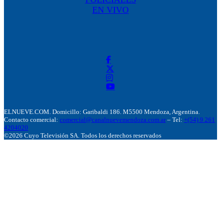
EN VIVO
ELNUEVE.COM. Domicillo: Garibaldi 186. M5500 Mendoza, Argentina.
Contacto comercial:
comercial@canalnuevemendoza.com.ar
– Tel:
+(54) 9 261
4204020
©2026 Cuyo Televisión SA. Todos los derechos reservados