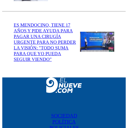
ES MENDOCINO, TIENE 17
AÑOS Y PIDE AYUDA PARA
PAGAR UNA CIRUGÍA
URGENTE PARA NO PERDER
LA VISIÓN: "TODO SUMA
PARA QUE YO PUEDA
SEGUIR VIENDO"
SOCIEDAD
POLÍTICA
POLICIALES