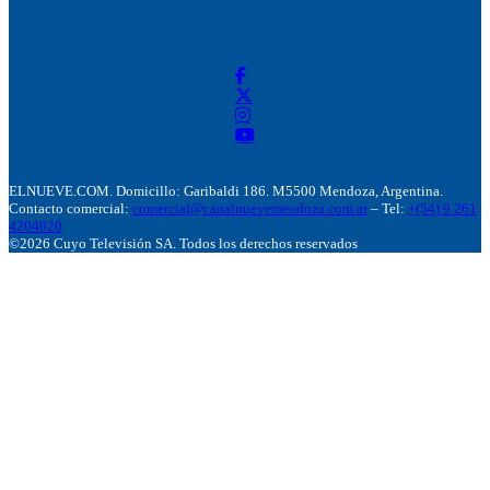
ELNUEVE.COM. Domicillo: Garibaldi 186. M5500 Mendoza, Argentina.
Contacto comercial:
comercial@canalnuevemendoza.com.ar
– Tel:
+(54) 9 261
4204020
©2026 Cuyo Televisión SA. Todos los derechos reservados