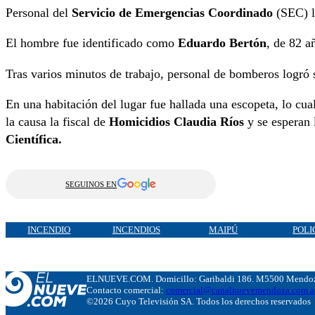
Personal del
Servicio de Emergencias Coordinado
(SEC) ll
El hombre fue identificado como
Eduardo Bertón
, de 82 a
Tras varios minutos de trabajo, personal de bomberos logró 
En una habitación del lugar fue hallada una escopeta, lo cual
la causa la fiscal de
Homicidios Claudia Ríos
y se esperan l
Científica.
SEGUINOS EN
INCENDIO
INCENDIOS
MAIPÚ
POLI
ELNUEVE.COM. Domicillo: Garibaldi 186. M5500 Mendoza
Contacto comercial:
comercial@canalnuevemendoza.com.a
©2026 Cuyo Televisión SA. Todos los derechos reservados