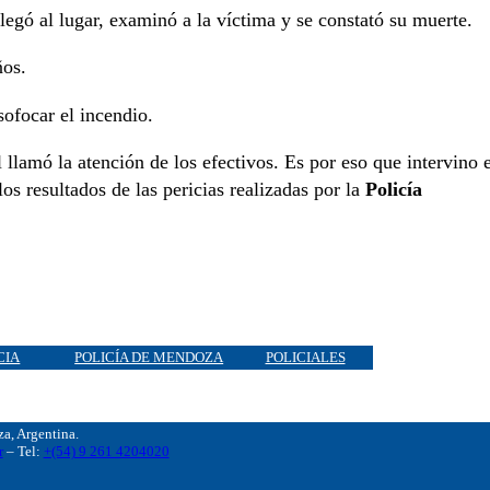
egó al lugar, examinó a la víctima y se constató su muerte.
ños.
sofocar el incendio.
 llamó la atención de los efectivos. Es por eso que intervino 
os resultados de las pericias realizadas por la
Policía
CIA
POLICÍA DE MENDOZA
POLICIALES
, Argentina.
r
– Tel:
+(54) 9 261 4204020