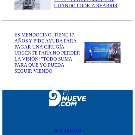
CUÁNDO PODRÍA REABRIR
ES MENDOCINO, TIENE 17
AÑOS Y PIDE AYUDA PARA
PAGAR UNA CIRUGÍA
URGENTE PARA NO PERDER
LA VISIÓN: "TODO SUMA
PARA QUE YO PUEDA
SEGUIR VIENDO"
SOCIEDAD