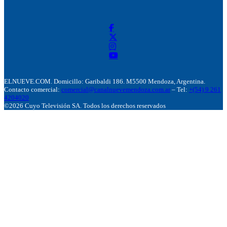
ELNUEVE.COM. Domicillo: Garibaldi 186. M5500 Mendoza, Argentina.
Contacto comercial:
comercial@canalnuevemendoza.com.ar
– Tel:
+(54) 9 261
4204020
©2026 Cuyo Televisión SA. Todos los derechos reservados