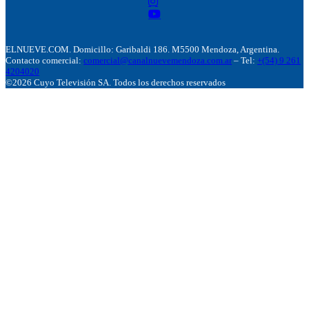
ELNUEVE.COM. Domicillo: Garibaldi 186. M5500 Mendoza, Argentina.
Contacto comercial:
comercial@canalnuevemendoza.com.ar
– Tel:
+(54) 9 261
4204020
©2026 Cuyo Televisión SA. Todos los derechos reservados