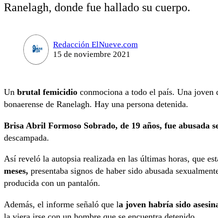
Ranelagh, donde fue hallado su cuerpo.
Redacción ElNueve.com
15 de noviembre 2021
Un
brutal femicidio
conmociona a todo el país. Una joven d
bonaerense de Ranelagh. Hay una persona detenida.
Brisa Abril Formoso Sobrado, de 19 años, fue abusada 
descampada.
Así reveló la autopsia realizada en las últimas horas, que es
meses,
presentaba signos de haber sido abusada sexualment
producida con un pantalón.
Además, el informe señaló que l
a joven habría sido asesin
la viera irse con un hombre que se encuentra detenido.