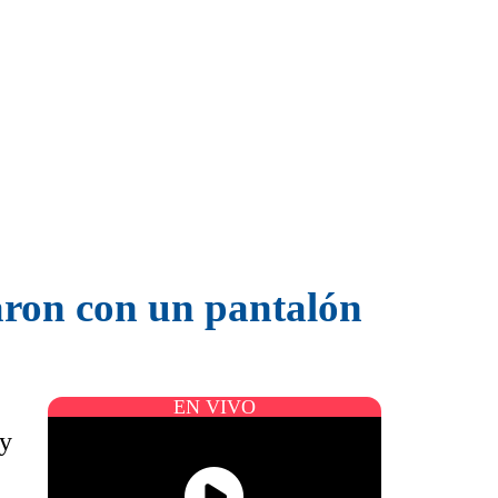
aron con un pantalón
EN VIVO
 y