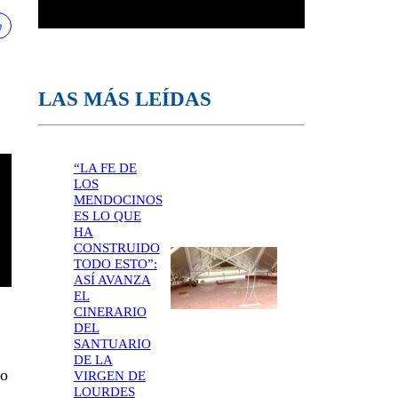
LAS MÁS LEÍDAS
“LA FE DE
LOS
MENDOCINOS
ES LO QUE
HA
CONSTRUIDO
TODO ESTO”:
ASÍ AVANZA
EL
CINERARIO
DEL
SANTUARIO
DE LA
do
VIRGEN DE
LOURDES