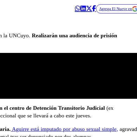
Agrega El Nueve en
 en la UNCuyo.
Realizarán una audiencia de prisión
el centro de Detención Transitorio Judicial
(ex
iccional que se llevará a cabo este jueves.
aria.
Aguirre está imputado por abuso sexual simple,
agrava
rnal tras ser denunciado por dos alumnas.