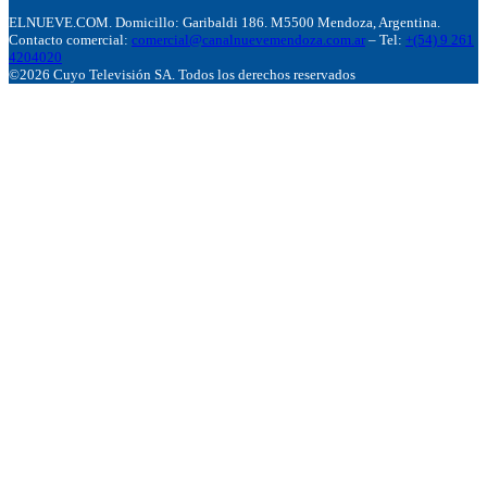
ELNUEVE.COM. Domicillo: Garibaldi 186. M5500 Mendoza, Argentina.
Contacto comercial:
comercial@canalnuevemendoza.com.ar
– Tel:
+(54) 9 261
4204020
©2026 Cuyo Televisión SA. Todos los derechos reservados