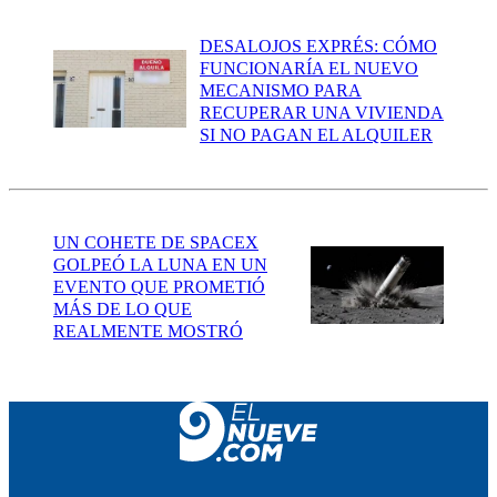
DESALOJOS EXPRÉS: CÓMO
FUNCIONARÍA EL NUEVO
MECANISMO PARA
RECUPERAR UNA VIVIENDA
SI NO PAGAN EL ALQUILER
UN COHETE DE SPACEX
GOLPEÓ LA LUNA EN UN
EVENTO QUE PROMETIÓ
MÁS DE LO QUE
REALMENTE MOSTRÓ