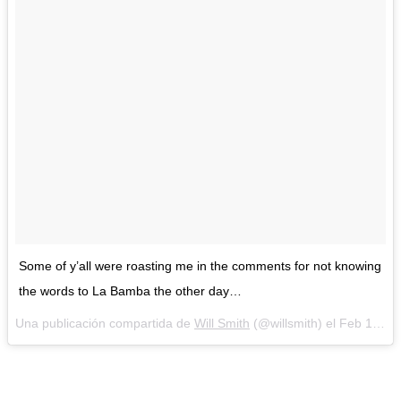
Some of y’all were roasting me in the comments for not knowing
the words to La Bamba the other day…
Una publicación compartida de
Will Smith
(@willsmith) el
Feb 12, 2018 at 9:04 PST