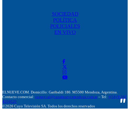
SOCIEDAD
POLÍTICA
POLICIALES
EN VIVO
ELNUEVE.COM. Domicillo: Garibaldi 186. M5500 Mendoza, Argentina.
Contacto comercial:
comercial@canalnuevemendoza.com.ar
– Tel:
+(54) 9 261
4204020
©2026 Cuyo Televisión SA. Todos los derechos reservados