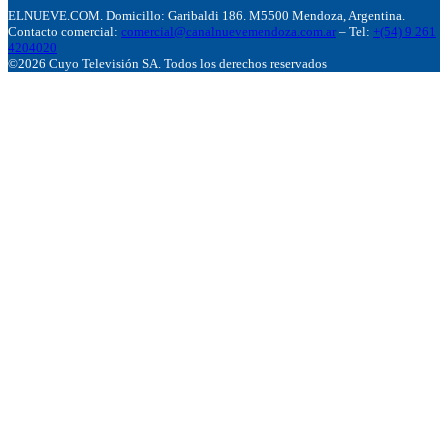
ELNUEVE.COM. Domicillo: Garibaldi 186. M5500 Mendoza, Argentina.
Contacto comercial:
comercial@canalnuevemendoza.com.ar
– Tel:
+(54) 9 261
4204020
©2026 Cuyo Televisión SA. Todos los derechos reservados