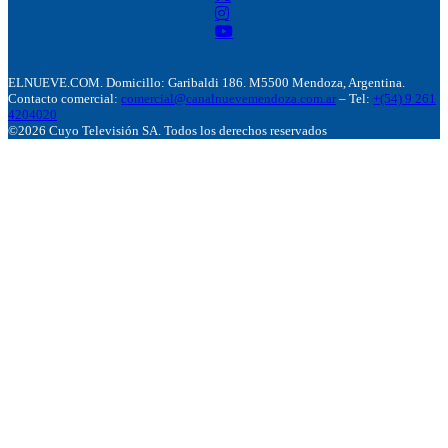
ELNUEVE.COM. Domicillo: Garibaldi 186. M5500 Mendoza, Argentina.
Contacto comercial:
comercial@canalnuevemendoza.com.ar
– Tel:
+(54) 9 261
4204020
©2026 Cuyo Televisión SA. Todos los derechos reservados