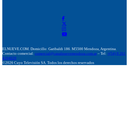
ELNUEVE.COM. Domicillo: Garibaldi 186. M5500 Mendoza, Argentina.
Contacto comercial:
comercial@canalnuevemendoza.com.ar
– Tel:
+(54) 9 261
4204020
©2026 Cuyo Televisión SA. Todos los derechos reservados