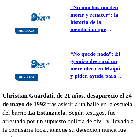
“No muchos pueden
morir y renacer”: la
historia de la
mendocina que
MENDOZA
perdió sus piernas
por Covid y publicó
un libro
“No quedó nada”: El
granizo destrozó un
merendero en Maipú
y piden ayuda para
MENDOZA
reconstruirlo
Christian Guardati, de 21 años, desapareció el 24
de mayo de 1992
tras asistir a un baile en la escuela
del barrio
La Estanzuela
. Según testigos, fue
arrestado por un supuesto policía de civil y llevado a
la comisaría local, aunque su detención nunca fue