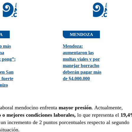
A
MENDOZA
o más
Mendoza:
na
aumentaron las
g pong”:
multas viales y por
manejar borracho
 en San
deberán pagar más
 fuerte
de $4.000.000
nizo
laboral mendocino enfrenta
mayor presión
. Actualmente,
o mejores condiciones laborales,
lo que representa el
19,
a un incremento de 2 puntos porcentuales respecto al segundo
situación.