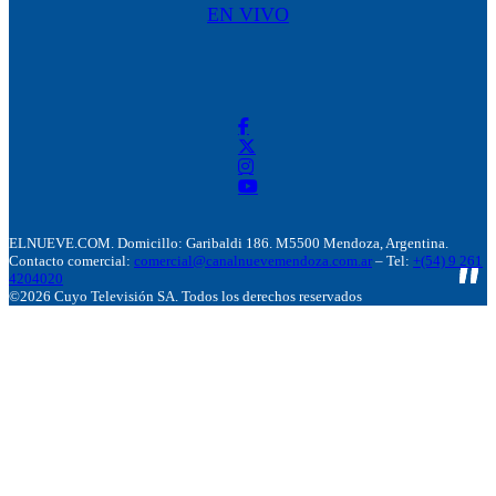
EN VIVO
ELNUEVE.COM. Domicillo: Garibaldi 186. M5500 Mendoza, Argentina.
Contacto comercial:
comercial@canalnuevemendoza.com.ar
– Tel:
+(54) 9 261
4204020
©2026 Cuyo Televisión SA. Todos los derechos reservados