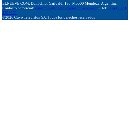
ELNUEVE.COM. Domicillo: Garibaldi 186. M5500 Mendoza, Argentina.
Contacto comercial:
comercial@canalnuevemendoza.com.ar
– Tel:
+(54) 9 261
4204020
©2026 Cuyo Televisión SA. Todos los derechos reservados