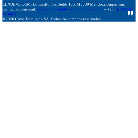
ELNUEVE.COM. Domicillo: Garibaldi 186. M5500 Mendoza, Argentina.
Contacto comercial:
comercial@canalnuevemendoza.com.ar
– Tel:
+(54) 9 261
4204020
©2026 Cuyo Televisión SA. Todos los derechos reservados