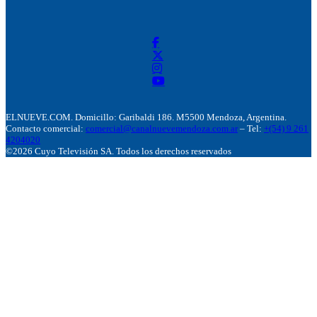
ELNUEVE.COM. Domicillo: Garibaldi 186. M5500 Mendoza, Argentina.
Contacto comercial:
comercial@canalnuevemendoza.com.ar
– Tel:
+(54) 9 261
4204020
©2026 Cuyo Televisión SA. Todos los derechos reservados