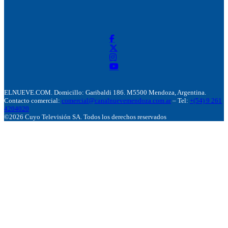
ELNUEVE.COM. Domicillo: Garibaldi 186. M5500 Mendoza, Argentina.
Contacto comercial:
comercial@canalnuevemendoza.com.ar
– Tel:
+(54) 9 261
4204020
©2026 Cuyo Televisión SA. Todos los derechos reservados