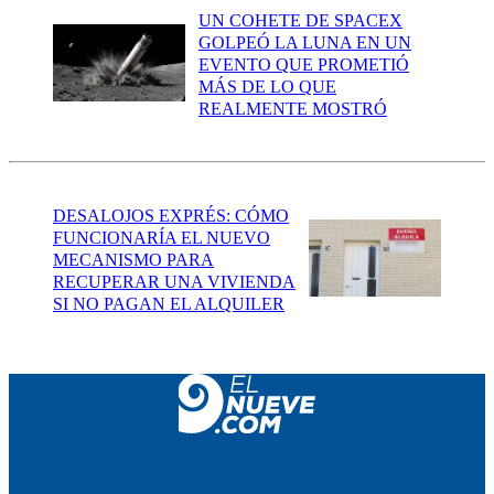
UN COHETE DE SPACEX
GOLPEÓ LA LUNA EN UN
EVENTO QUE PROMETIÓ
MÁS DE LO QUE
REALMENTE MOSTRÓ
DESALOJOS EXPRÉS: CÓMO
FUNCIONARÍA EL NUEVO
MECANISMO PARA
RECUPERAR UNA VIVIENDA
SI NO PAGAN EL ALQUILER