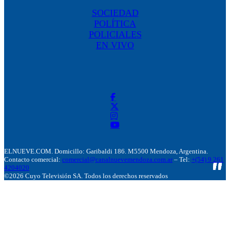
SOCIEDAD
POLÍTICA
POLICIALES
EN VIVO
ELNUEVE.COM. Domicillo: Garibaldi 186. M5500 Mendoza, Argentina.
Contacto comercial:
comercial@canalnuevemendoza.com.ar
– Tel:
+(54) 9 261
4204020
©2026 Cuyo Televisión SA. Todos los derechos reservados