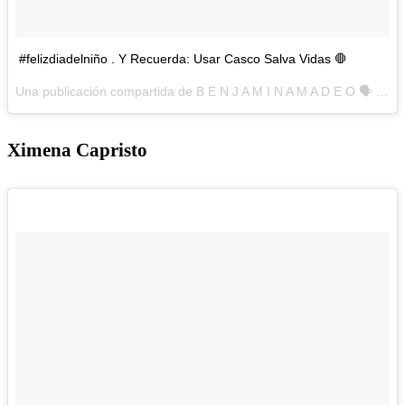
#felizdiadelniño . Y Recuerda: Usar Casco Salva Vidas 🛑
Una publicación compartida de B E N J A M I N A M A D E O 🗣 (@benjamadeo) el
Ximena Capristo