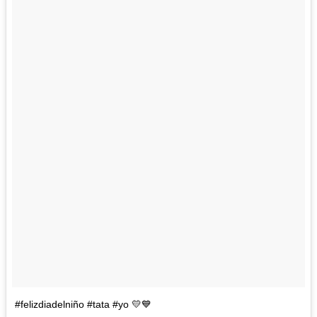
#felizdiadelniño #tata #yo 💛💙