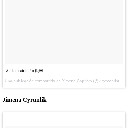
#felizdiadelniño 🙋🏽
Una publicación compartida de Ximena Capristo (@ximecapristo) el
Jimena Cyrunlik