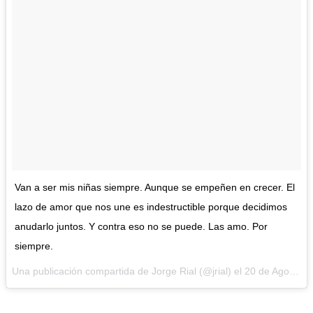
Van a ser mis niñas siempre. Aunque se empeñen en crecer. El
lazo de amor que nos une es indestructible porque decidimos
anudarlo juntos. Y contra eso no se puede. Las amo. Por
siempre.
Una publicación compartida de Jorge Rial (@jrial) el
20 de Ago de 2017 a la(s) 7:59 PDT