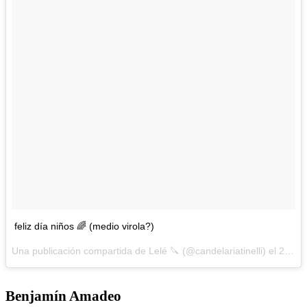
feliz día niños 🌈 (medio virola?)
Una publicación compartida de Lelé 🔪 (@candelariatinelli) el
20 de Ago de 2017 a la(s) 8:40 PDT
Benjamín Amadeo