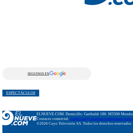
SEGUINOS EN
ESPECTÁCULOS
ELNUEVE.COM. Domicillo: Garibaldi 186. M5500 Mendoza
Contacto comercial:
comercial@canalnuevemendoza.com.a
©2026 Cuyo Televisión SA. Todos los derechos reservados