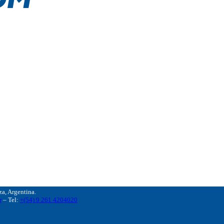
, Argentina.
r
– Tel:
+(54) 9 261 4204020