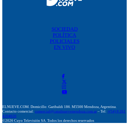
SOCIEDAD
POLÍTICA
POLICIALES
EN VIVO
ELNUEVE.COM. Domicillo: Garibaldi 186. M5500 Mendoza, Argentina.
Contacto comercial:
comercial@canalnuevemendoza.com.ar
– Tel:
+(54) 9 261
4204020
©2026 Cuyo Televisión SA. Todos los derechos reservados